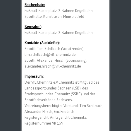
Reichenhain:
Fußball-Rasenplatz, 2-Bahnen Kegelbahn,
Sporthalle, Kunstrasen-Minispielfeld
Bernsdorf:
Fußball-Rasenplatz, 2-Bahnen Kegelbahn
Kontakte (Auskünfte):
Sportfr. Tim Schilbach (Vorsitzender),
tim.schilbach@vfl-chemnitz.de
Sportfr. Alexander Hirsch (Sponsoring),
alexander.hirsch@vfl-chemnitz.de
Impressum:
Der VfL Chemnitz e.V.Chemnitz ist Mitglied des
Landessportbundes Sachsen (LSB), des
Stadtsportbundes Chemnitz (SSBC) und der
Sportfachverbände Sachsens.
Vertretungsberechtigter Vorstand: Tim Schilbach,
Alexander Hirsch, Eric Friedrich
Registergericht: Amtsgericht Chemnitz;
Registernummer VR 159