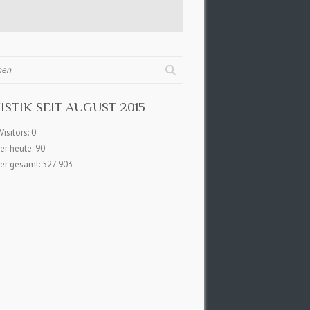
ISTIK SEIT AUGUST 2015
Visitors:
0
er heute:
90
er gesamt:
527.903