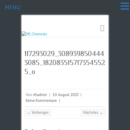
MENU
117293029_308939850444
3085_182083515717354552
5_o
Von
vfladmin
|
10. August 2020
|
Keine Kommentare
|
← Vorheriges
Nächstes →