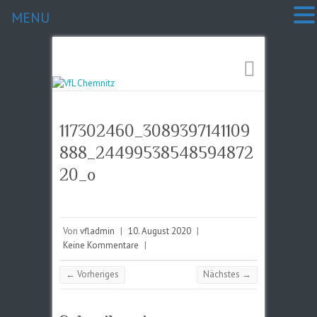
MENU
117302460_3089397141109
888_24499538548594872
20_o
Von
vfladmin
|
10. August 2020
|
Keine Kommentare
|
← Vorheriges
Nächstes →