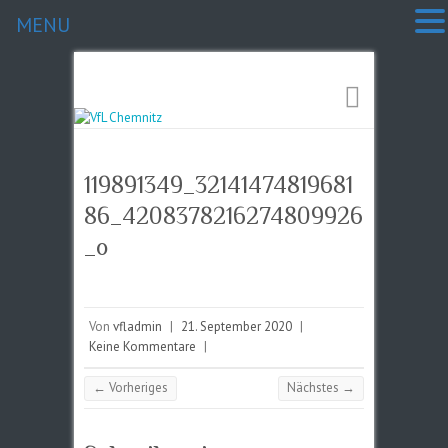
MENU
119891349_32141474819681
86_4208378216274809926
_o
Von
vfladmin
|
21. September 2020
|
Keine Kommentare
|
← Vorheriges
Nächstes →