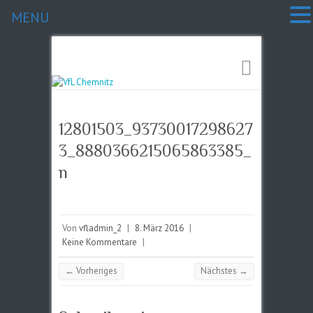
MENU
12801503_93730017298627
3_8880366215065863385_
n
Von
vfladmin_2
|
8. März 2016
|
Keine Kommentare
|
← Vorheriges
Nächstes →