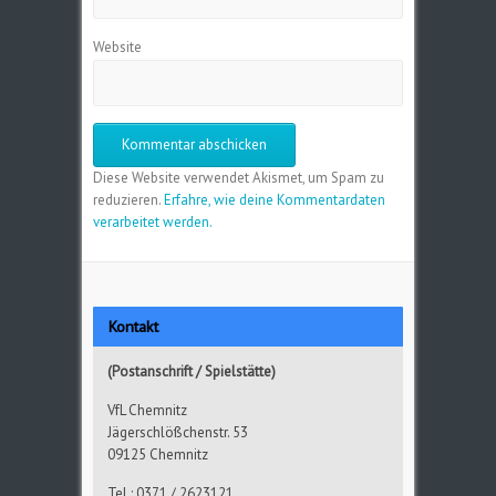
Website
Diese Website verwendet Akismet, um Spam zu
reduzieren.
Erfahre, wie deine Kommentardaten
verarbeitet werden.
Kontakt
(Postanschrift / Spielstätte)
VfL Chemnitz
Jägerschlößchenstr. 53
09125 Chemnitz
Tel.: 0371 / 2623121