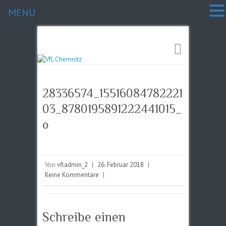
MENU
28336574_15516084782221
03_8780195891222441015_
o
Von
vfladmin_2
|
26. Februar 2018
|
Keine Kommentare
|
Schreibe einen