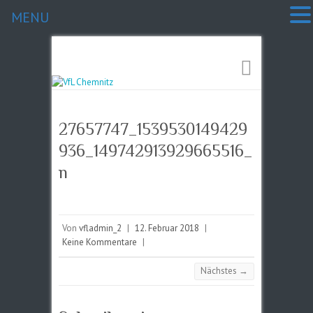
MENU
27657747_1539530149429
936_149742913929665516_
n
Von
vfladmin_2
|
12. Februar 2018
|
Keine Kommentare
|
Nächstes →