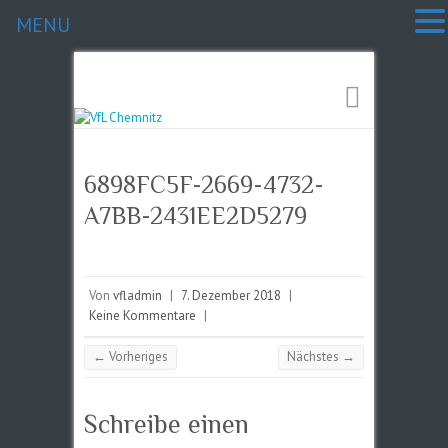
MENU
6898FC5F-2669-4732-
A7BB-2431EE2D5279
Von
vfladmin
|
7. Dezember 2018
|
Keine Kommentare
|
← Vorheriges
Nächstes →
Schreibe einen