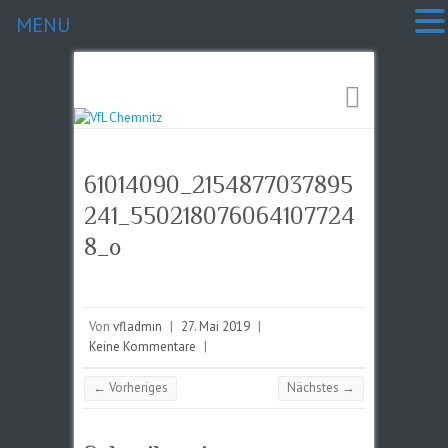
MENU
61014090_2154877037895
241_550218076064107724
8_o
Von
vfladmin
|
27. Mai 2019
|
Keine Kommentare
|
← Vorheriges
Nächstes →