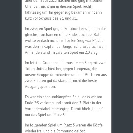
aber den Sack zuzumachen und ging mit seinen
Chancen, nicht nur in diesem Spiel, recht
fahrlässig um. Im gegenzug bekamen wir dann
kurz vor Schluss das 2:1 und 3:1.
Im zweiten Spiel gegen Rotation Leipzig dann das
gleiche, Torchancen ohne Ende, doch der Ball
wollte einfach nicht ins Tor. Ein Sieg war Pflicht,
was den in Köpfen der Jungs nicht förderlich war.
Am Ende stand im zweiten Spiel ein 2:0 Sieg.
Im letzten Gruppenspiel musste ein Sieg mit zwei
Toren Unterschied her, gegen Langenau, die
unsere Gruppe dominierten und mit 9:0 Toren aus
zwei Spielen gut da standen, nicht die beste
Ausgangsposition.
Es war ein sehr umkämpftes Spiel, dass wir am
Ende 2:3 verloren und somit den 3. Platz in der
Vorrundentabelle belegten. Damit blieb „leider“
nur das Spiel um Platz 5.
Im folgenden Spiel um Platz 5 waren die Köpfe
wieder frei und die Stimmung gelöst.