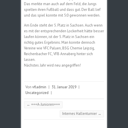
Das merkte man auch auf dem Feld, die Jungs
spielten ihren Fußball und dass gut. Der Ball lief
und das spiel konnte mit 5:0 gewonnen werden.
Am Ende steht der 5. Platz in Sachsen. Auch wenn
es mit der entsprechenden Lockerheit hätte besser
laufen können, ist der 5. Platz in Sachsen ein
richtig gutes Ergebnins. Man konnte dennoch
Vereine wie VFC Paluen, BSG Chemie Leipzig,
Reichenbacher FC, VFB Annaberg hinter sich
lassen.
Nächstes Jahr wird neu angegriffen!
Von
vfladmin
|
31. Januar 2019
|
Uncategorized
|
←
+++A-Junioren+++
Internes Hallenturnier
→