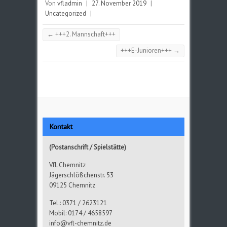
Von
vfladmin
|
27. November 2019
|
Uncategorized
|
←
+++2. Mannschaft+++
+++E-Junioren+++
→
Kontakt
(Postanschrift / Spielstätte)
VfL Chemnitz
Jägerschlößchenstr. 53
09125 Chemnitz
Tel.: 0371 / 2623121
Mobil: 0174 / 4658597
info@vfl-chemnitz.de