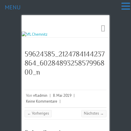
MENU
59624385_2124784144237
864_60284893258579968
00_n
Von
vfladmin
|
8. Mai 2019
|
Keine Kommentare
|
← Vorheriges
Nächstes →