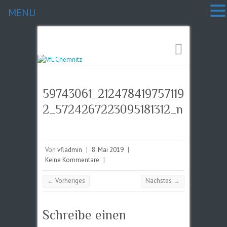
MENU
59743061_212478419757119
2_5724267223095181312_n
Von
vfladmin
|
8. Mai 2019
|
Keine Kommentare
|
← Vorheriges
Nächstes →
Schreibe einen