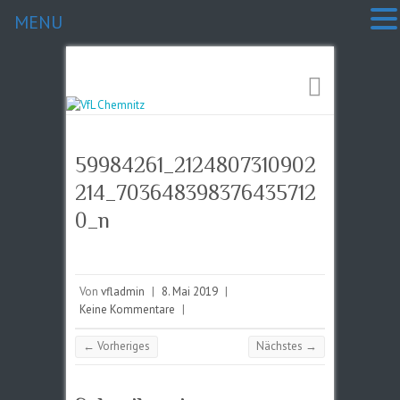
MENU
59984261_2124807310902
214_703648398376435712
0_n
Von
vfladmin
|
8. Mai 2019
|
Keine Kommentare
|
← Vorheriges
Nächstes →