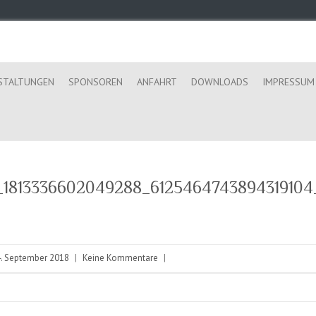
STALTUNGEN
SPONSOREN
ANFAHRT
DOWNLOADS
IMPRESSUM
_1813336602049288_6125464743894319104
. September 2018
|
Keine Kommentare
|