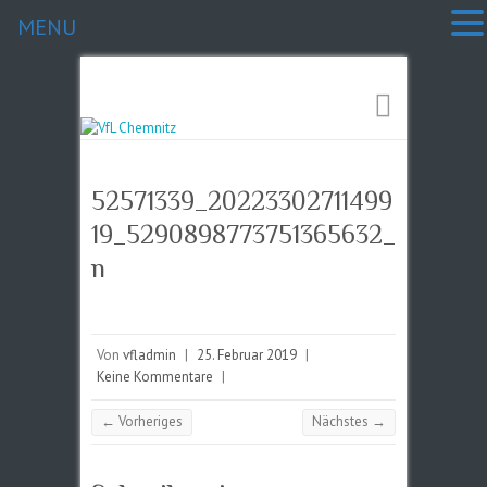
MENU
52571339_20223302711499
19_5290898773751365632_
n
Von
vfladmin
|
25. Februar 2019
|
Keine Kommentare
|
← Vorheriges
Nächstes →