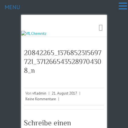
MENU
20842265_1376852315697
721_371266543528970430
8_n
Von
vfladmin
|
21. August 2017
|
Keine Kommentare
|
Schreibe einen