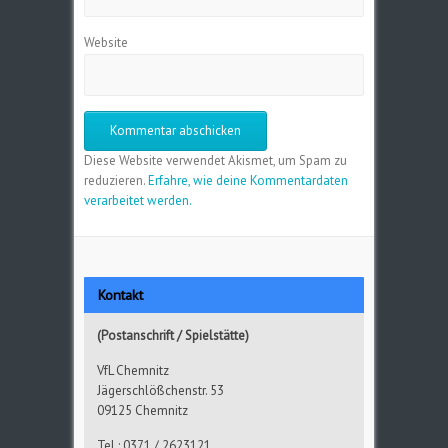
Website
Diese Website verwendet Akismet, um Spam zu
reduzieren.
Erfahre, wie deine Kommentardaten
verarbeitet werden.
Kontakt
(Postanschrift / Spielstätte)
VfL Chemnitz
Jägerschlößchenstr. 53
09125 Chemnitz
Tel.: 0371 / 2623121