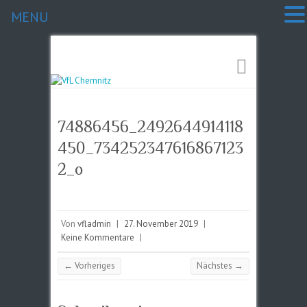
MENU
74886456_2492644914118
450_734252347616867123
2_o
Von
vfladmin
|
27. November 2019
|
Keine Kommentare
|
← Vorheriges
Nächstes →