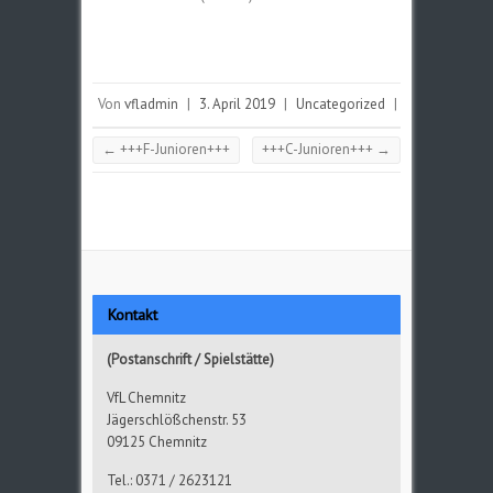
Von
vfladmin
|
3. April 2019
|
Uncategorized
|
←
+++F-Junioren+++
+++C-Junioren+++
→
Kontakt
(Postanschrift / Spielstätte)
VfL Chemnitz
Jägerschlößchenstr. 53
09125 Chemnitz
Tel.: 0371 / 2623121