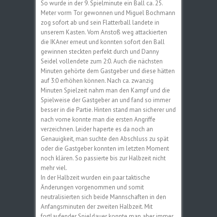
So wurde in der 9. Spielminute ein Ball ca. 25.
Meter vorm Tor gewonnen und Miguel Bochmann
zog sofort ab und sein Flatterball landete in
unserem Kasten. Vom Anstoß weg attackierten
die IKAner erneut und konnten sofort den Ball
gewinnen steckten perfekt durch und Danny
Seidel vollendete zum 2:0. Auch die nächsten
Minuten gehörte dem Gastgeber und diese hätten
auf 3:0 erhöhen können. Nach ca. zwanzig
Minuten Spielzeit nahm man den Kampf und die
Spielweise der Gastgeber an und fand so immer
besser in die Partie. Hinten stand man sicherer und
nach vorne konnte man die ersten Angriffe
verzeichnen. Leider haperte es da noch an
Genauigkeit, man suchte den Abschluss zu spät
oder die Gastgeber konnten im letzten Moment
noch klären. So passierte bis zur Halbzeit nicht
mehr viel.
In der Halbzeit wurden ein paar taktische
Änderungen vorgenommen und somit
neutralisierten sich beide Mannschaften in den
Anfangsminuten der zweiten Halbzeit. Mit
fortlaufender Spieldauer konnte man aber immer