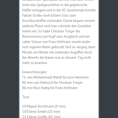
mehr das Spielgeschehen in die gegnerische
Hälfte verlagern und in der 65. Spielminute konnte
Fabian Große nach tollem Solo zum
Anschlusstreffer vollenden. Damit begann unsere
stärkste Phase und man schnürte den Gasteber
hinten ein. So hatte Christian Tröger die
Riesenchance per Kopf zum Ausgleich und ein
satter Schuss von Franz Hofmann wurde leider
vom eigenen Mann geblockt. Und so verging dann
Minute um Minute mit wütenden Angriffen doch
die Abwehr der Ikaner war an diesem Tag nicht
mehr zu knacken.
Einwechslungen:
71. min Mohammadi Mahdi für Leon Hermann
80. min Lars Hobusch für Christian Tröger
86. min Nico Hartig für Franz Hofmann
Tore:
1:0 Miguel Bochmann (9. min)
2:0 Danny Seidel (10. min)
2:1 Fabian Große (65. min)