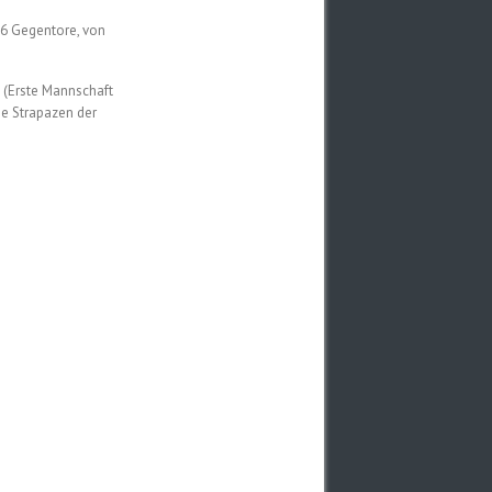
h 6 Gegentore, von
t (Erste Mannschaft
ie Strapazen der