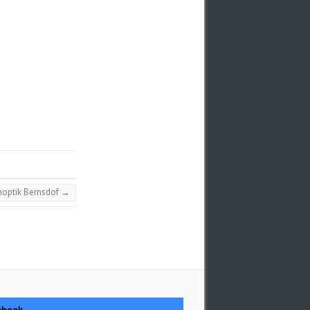
noptik Bernsdof
→
ebook