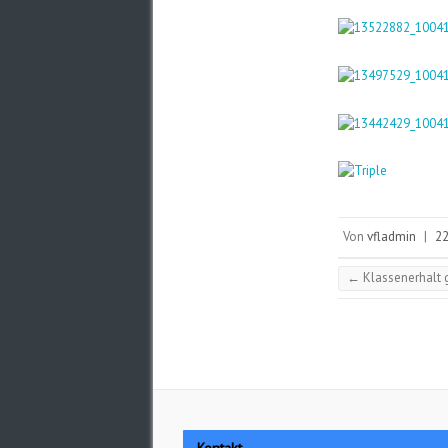
Von
vfladmin
|
22
←
Klassenerhalt g
Kontakt