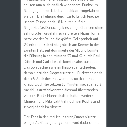
sollten nun auch endlich wieder drei Punkte im
Spiel gegen den Tabellennachbarn eingefahren
werden. Die Führung durch Carlo Leilich brachte
unsere Truppe nach 18 Minuten auf die
Siegerstraße. Danach gab es einige Chancen ohne
sehr große Torgefahr zu verbreiten. Milan Horna
hatte vor der Pause die größte Gelegenheit auf
2:0 erhöhen, scheiterte jedoch am Keeper. In der
zweiten Halbzeit dominierte der VfL und konnte
die Führung in den Minuten 53 und 62 durch Paul
Dittrich und Carlo Leilich komfortabel ausbauen.
Das Spiel schien wie im Hinspiel entschieden,
damals erzielte Siegmar trotz 4:1-Rückstand noch
das 5:5. Auch diesmal wurde es noch einmal
knapp. Doch die letzten 13 Minuten nach dem 3:2
Anschlusstreffer konnten diesmal überstanden
werden. Beide Mannschaften hatten weitere
Chancen und Mike Lahl traf noch per Kopf, stand
zuvor jedoch im Abseits.
Der Tanz in den Mai ist unserer ‚Curacao‘ trotz
einiger Ausfälle gelungen und wird dadurch mit