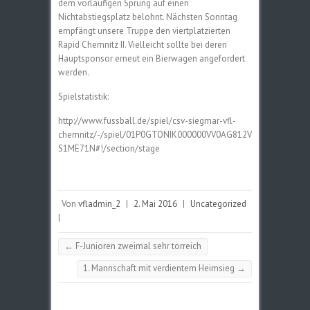
dem vorläufigen Sprung auf einen
Nichtabstiegsplatz belohnt. Nächsten Sonntag
empfängt unsere Truppe den viertplatzierten
Rapid Chemnitz II. Vielleicht sollte bei deren
Hauptsponsor erneut ein Bierwagen angefordert
werden.
Spielstatistik:
http://www.fussball.de/spiel/csv-siegmar-vfl-
chemnitz/-/spiel/01P0GTONIK000000VV0AG812V
S1ME71N#!/section/stage
Von
vfladmin_2
|
2. Mai 2016
|
Uncategorized
|
←
F-Junioren zweimal sehr torreich
1. Mannschaft mit verdientem Heimsieg
→