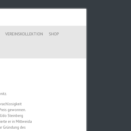
VEREINSKOLLEKTION
SHOP
nitz.
rachlosigkeit
-Preis gewonnen.
 Udo Steinberg
erte er in Mittweida
zur Gründung des