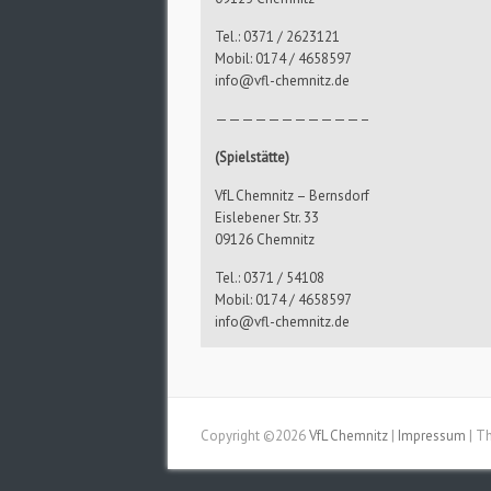
Tel.: 0371 / 2623121
Mobil: 0174 / 4658597
info@vfl-chemnitz.de
———————————–
(Spielstätte)
VfL Chemnitz – Bernsdorf
Eislebener Str. 33
09126 Chemnitz
Tel.: 0371 / 54108
Mobil: 0174 / 4658597
info@vfl-chemnitz.de
Copyright ©2026
VfL Chemnitz
|
Impressum
| T