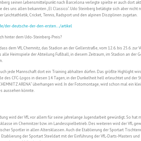
berg seinen Lebensmittelpunkt nach Barcelona verlegte spielte er auch dort akti
e des uns allen bekannten „El Classico“. Udo Steinberg betätigte sich aber nicht 
r Leichtathletik, Cricket, Tennis, Radsport und den alpinen Disziplinen zugetan.
.de/der-deutsche-der-den-ersten…/artikel
ich hinter dem Udo-Steinberg-Preis?
 dass dem VfL Chemnitz, das Stadion an der Gellerstraße, vom 12.6. bis 25.6. zur 
ss alle Heimspiele der Abteilung Fußball, in diesem Zeitraum, im Stadion an der G
n.
uch jede Mannschaft dort ein Training abhalten dürfen. Das größte Highlight wird
le des CFC-Logos in diesen 14 Tagen, in der Dunkelheit hell erleuchtet und der
CHEMNITZ ARENA“ überhangen wird. In der Fotomontage, wird schon mal ein klei
ses aussehen könnte.
ndung wird der VfL vor allem für seine jahrelange Jugendarbeit gewürdigt. So hat 
sklasse im Chemnitzer bzw. im Landesspielbetrieb. Des weiteren wird der VfL gewü
scher Sportler in allen Altersklassen. Auch die Etablierung der Sportart Tischtenn
 Etablierung der Sportart Steeldart mit der Einführung der VfL-Darts-Masters und