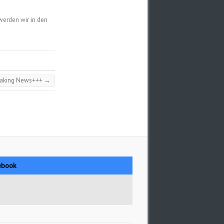
 werden wir in den
aking News+++
→
ebook