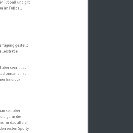
v Fußball und gilt
nur im Fußball
Verfügung gestellt
ellerstraße
 aber sein, dass
 Stadionname mit
ner Eindruck
man seit über
rdigt für die
is für das ältere
 den ersten Sporty