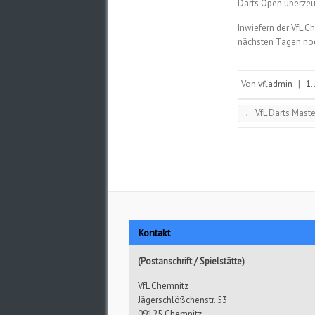
Darts Open überzeu
Inwiefern der VfL Ch
nächsten Tagen noc
Von
vfladmin
|
1.
←
VfL Darts Mast
Kontakt
(Postanschrift / Spielstätte)
VfL Chemnitz
Jägerschlößchenstr. 53
09125 Chemnitz