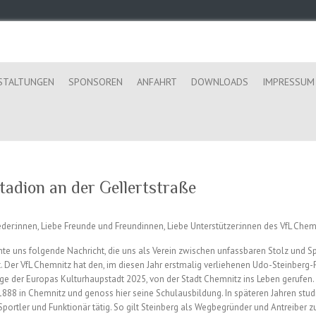
STALTUNGEN
SPONSOREN
ANFAHRT
DOWNLOADS
IMPRESSUM
tadion an der Gellertstraße
eder:innen, Liebe Freunde und Freundinnen, Liebe Unterstützer:innen des VfL Chem
te uns folgende Nachricht, die uns als Verein zwischen unfassbaren Stolz und Sp
. Der VfL Chemnitz hat den, im diesen Jahr erstmalig verliehenen Udo-Steinberg
ge der Europas Kulturhaupstadt 2025, von der Stadt Chemnitz ins Leben gerufen.
1888 in Chemnitz und genoss hier seine Schulausbildung. In späteren Jahren studi
portler und Funktionär tätig. So gilt Steinberg als Wegbegründer und Antreiber 