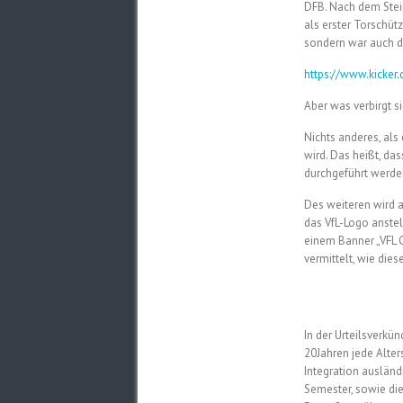
DFB. Nach dem Stein
als erster Torschütz
sondern war auch de
https://www.kicker
Aber was verbirgt s
Nichts anderes, als
wird. Das heißt, da
durchgeführt werde
Des weiteren wird a
das VfL-Logo anstel
einem Banner „VFL 
vermittelt, wie die
In der Urteilsverkü
20Jahren jede Alter
Integration ausländi
Semester, sowie die