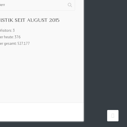
ISTIK SEIT AUGUST 2015
Visitors:
3
er heute:
376
er gesamt:
527.177