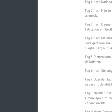
Tag 1: nach Karlsba
Tag 2: nach Nýrsko-
schmeckt.
Tag 3: nach Deggen
Talstation am Groß
Tag 4: nach Marktl/
Seite gefahren. Di
Burghausen) nur 14
Tag 5: Platten vor
bis Kufstein.
Tag 6: nach Sterzing
Tag 7: Über den Jau
Gepäck hoch fährt. E
Tag 8: Nachts 120 L
Timmelsjoch 2509m 
22 Grad nachts.
Tag 9: Nach Garda(s