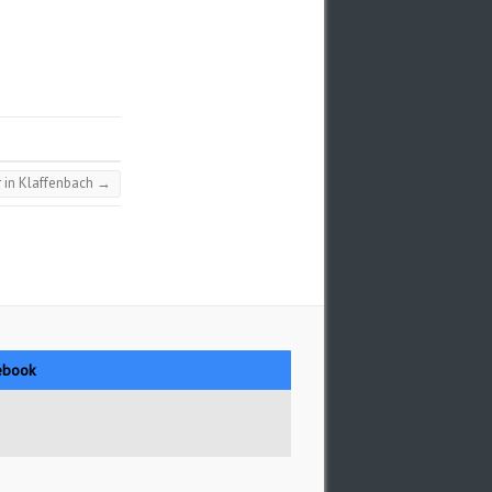
r in Klaffenbach
→
ebook