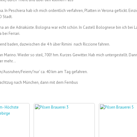
. In Peschiera hab ich mich ordentlich verfahren, Platten in Verona geflickt. Ein
O Stadt.
a an die Adriaküste. Bologna war echt schön. In Castell Bolognese bin ich bei 
bei Ferrari.
end baden, dazwischen die 4 h über Rimini nach Riccione fahren.
an Marino. Wieder so steil, 700! hm. Kurzes Gewitter. Hab mich untergestellt. Da
ter mehr…
/Ausruhen/Feiern/’nur‘ ca. 40 km am Tag gefahren.
Nachtzug nach München, dann mit dem Fernbus