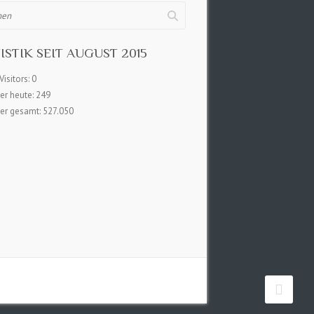
ISTIK SEIT AUGUST 2015
Visitors:
0
er heute:
249
er gesamt:
527.050