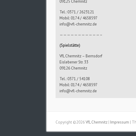
09125 Chemnitz
Tel.: 0371 / 2623121
Mobil: 0174 / 4658597
info@vfl-chemnitz.de
———————————–
(Spielstätte)
VfL Chemnitz – Bernsdorf
Eislebener Str. 33
09126 Chemnitz
Tel.: 0371 / 54108
Mobil: 0174 / 4658597
info@vfl-chemnitz.de
Copyright ©2026
VfL Chemnitz
|
Impressum
| T