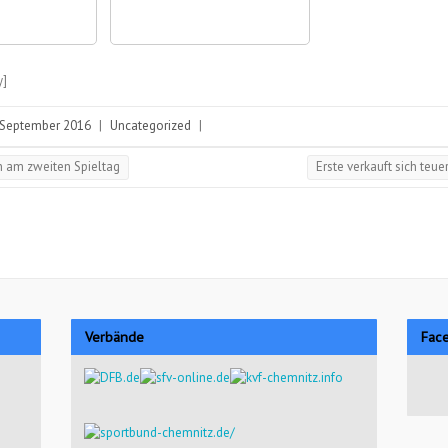
y]
 September 2016
|
Uncategorized
|
h am zweiten Spieltag
Erste verkauft sich teue
Verbände
Fac