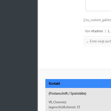
[/su_custom_galler
Von
vfladmin
|
1.
←
Erste siegt auc
Kontakt
(Postanschrift / Spielstätte)
VfL Chemnitz
Jägerschlößchenstr. 53