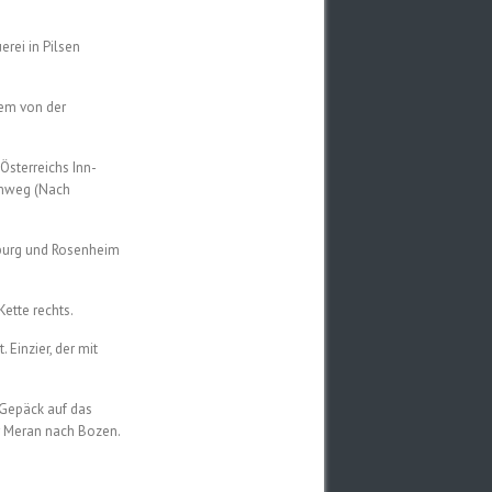
erei in Pilsen
dem von der
Österreichs Inn-
Umweg (Nach
rburg und Rosenheim
Kette rechts.
Einzier, der mit
 Gepäck auf das
r Meran nach Bozen.