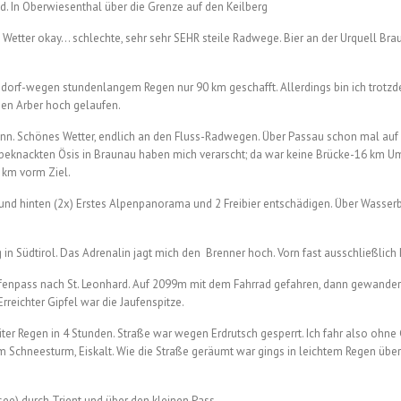
d. In Oberwiesenthal über die Grenze auf den Keilberg
 Wetter okay… schlechte, sehr sehr SEHR steile Radwege. Bier an der Urquell Brau
dorf-wegen stundenlangem Regen nur 90 km geschafft. Allerdings bin ich trotz
en Arber hoch gelaufen.
Inn. Schönes Wetter, endlich an den Fluss-Radwegen. Über Passau schon mal auf 
e beknackten Ösis in Braunau haben mich verarscht; da war keine Brücke-16 km 
 km vorm Ziel.
n und hinten (2x) Erstes Alpenpanorama und 2 Freibier entschädigen. Über Wasse
 in Südtirol. Das Adrenalin jagt mich den Brenner hoch. Vorn fast ausschließlich 
fenpass nach St. Leonhard. Auf 2099m mit dem Fahrrad gefahren, dann gewandert. 
rreichter Gipfel war die Jaufenspitze.
iter Regen in 4 Stunden. Straße war wegen Erdrutsch gesperrt. Ich fahr also ohne
Schneesturm, Eiskalt. Wie die Straße geräumt war gings in leichtem Regen übe
ee) durch Trient und über den kleinen Pass